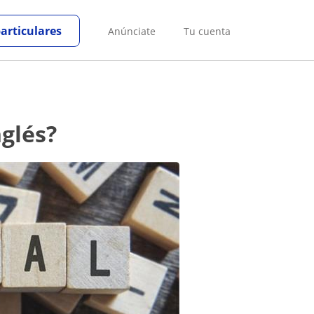
particulares
Anúnciate
Tu cuenta
nglés?