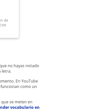
ien de
Este
 que no hayas notado
 letra.
 momento. En YouTube
e funcionan como un
s que se meten en
nder vocabulario en