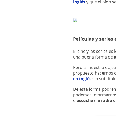
inglés
y que el oído s
Películas
y series 
El cine y las series e
una buena forma de
Pero, si nuestro obje
propuesto hacernos co
en inglés
sin subtítul
De esta forma podr
podemos informarnos 
o
escuchar la radio e