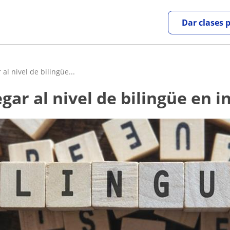
Dar clases 
al nivel de bilingüe...
egar al nivel de bilingüe en i