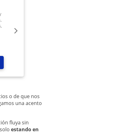
y
,
,
ios o de que nos
ngamos una acento
ón fluya sin
 solo
estando en