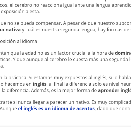
icos, el cerebro no reacciona igual ante una lengua aprend
 exposición a esta.
 que no se pueda compensar. A pesar de que nuestro subcon
ua nativa
y cuál es nuestra segunda lengua, hay formas de 
posición al idioma
tan que la edad no es un factor crucial a la hora de
domina
ticas. Y que aunque al cerebro le cuesta más una segunda l
a.
 la práctica. Si estamos muy expuestos al inglés, si lo hab
 lo hacemos en
inglés
, al final la diferencia solo es nivel ne
a la diferencia. Además, es la mejor forma de
aprender ingl
trarte si nunca llegar a parecer un nativo. Es muy complica
. Aunque
el inglés es un idioma de acentos
, dado que conti