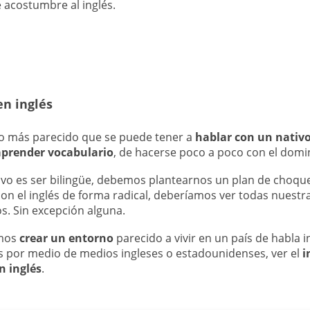
e acostumbre al inglés.
en inglés
s lo más parecido que se puede tener a
hablar con un nativ
aprender vocabulario
, de hacerse poco a poco con el domin
tivo es ser bilingüe, debemos plantearnos un plan de choqu
n el inglés de forma radical, deberíamos ver todas nuestra
os. Sin excepción alguna.
emos
crear un entorno
parecido a vivir en un país de habla 
por medio de medios ingleses o estadounidenses, ver el
i
n inglés
.