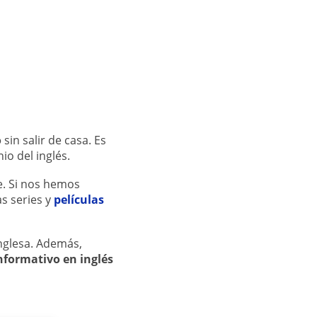
o
sin salir de casa. Es
io del inglés.
e. Si nos hemos
s series y
películas
inglesa. Además,
nformativo en inglés