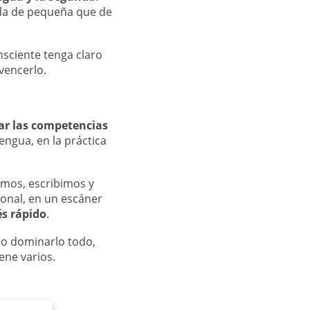
ida de pequeña que de
sciente tenga claro
vencerlo.
r las competencias
engua, en la práctica
lamos, escribimos y
uronal, en un escáner
és rápido
.
do dominarlo todo,
ene varios.