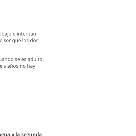
abajo e intentan
ce ser que los dos
ando se es adulto.
eis años no hay
engua y la segunda
.