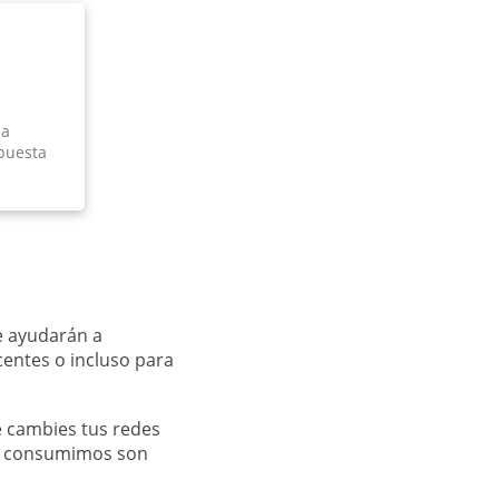
 a
spuesta
te ayudarán a
centes o incluso para
 cambies tus redes
más consumimos son