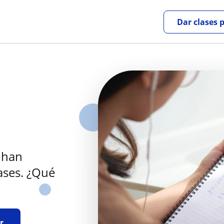
Dar clases 
 han
ases. ¿Qué
r