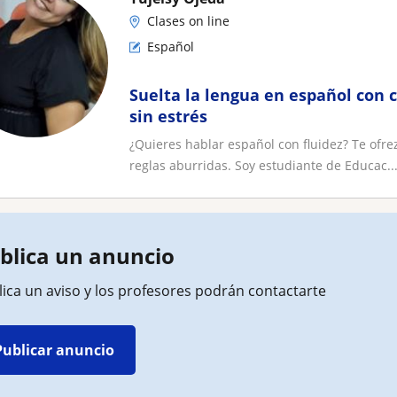
Clases on line
Español
Suelta la lengua en español con c
sin estrés
¿Quieres hablar español con fluidez? Te ofre
reglas aburridas. Soy estudiante de Educac..
blica un anuncio
ica un aviso y los profesores podrán contactarte
Publicar anuncio