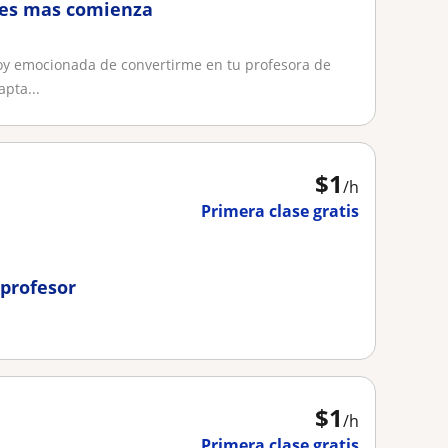
eres mas comienza
toy emocionada de convertirme en tu profesora de
pta...
$
1
/h
Primera clase gratis
 profesor
$
1
/h
Primera clase gratis