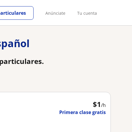
particulares
Anúnciate
Tu cuenta
spañol
particulares.
$
1
/h
Primera clase gratis