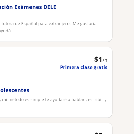
ración Exámenes DELE
 tutora de Español para extranjeros.Me gustaría
yudá...
$
1
/h
Primera clase gratis
dolescentes
 mi método es simple te ayudaré a hablar , escribir y