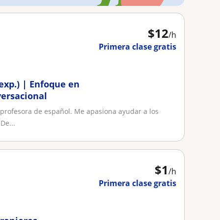
$
12
/h
Primera clase gratis
 exp.) | Enfoque en
versacional
 profesora de español. Me apasiona ayudar a los
De...
$
1
/h
Primera clase gratis