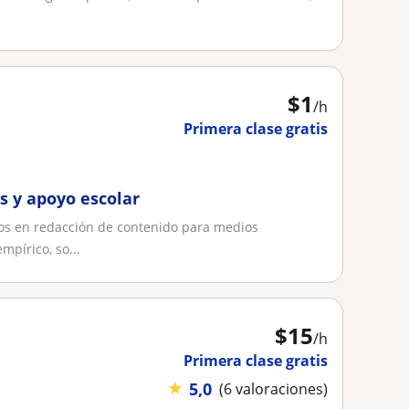
$
1
/h
Primera clase gratis
s y apoyo escolar
os en redacción de contenido para medios
mpírico, so...
$
15
/h
Primera clase gratis
★
5,0
(6 valoraciones)