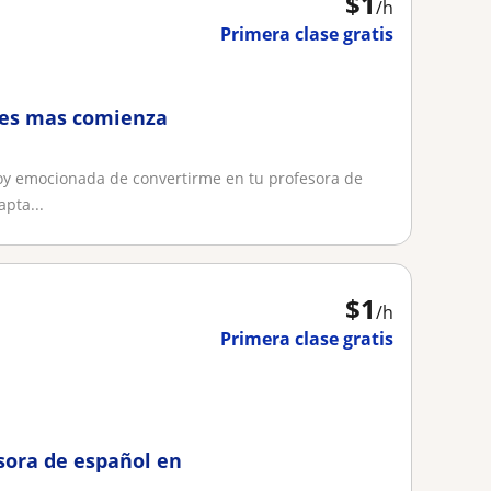
$
1
/h
Primera clase gratis
eres mas comienza
toy emocionada de convertirme en tu profesora de
pta...
$
1
/h
Primera clase gratis
sora de español en