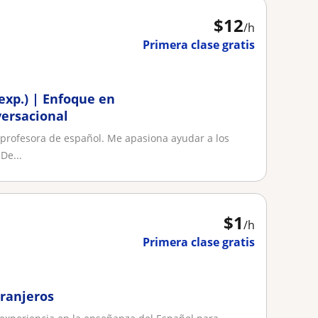
$
12
/h
Primera clase gratis
 exp.) | Enfoque en
versacional
 profesora de español. Me apasiona ayudar a los
De...
$
1
/h
Primera clase gratis
tranjeros