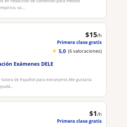
os en redacción de contenido para medios
mpírico, so...
$
15
/h
Primera clase gratis
★
5,0
(6 valoraciones)
ración Exámenes DELE
 tutora de Español para extranjeros.Me gustaría
yudá...
$
1
/h
Primera clase gratis