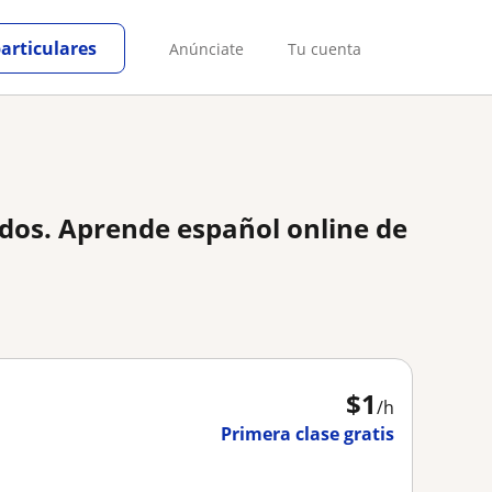
particulares
Anúnciate
Tu cuenta
ados. Aprende español online de
$
1
/h
Primera clase gratis