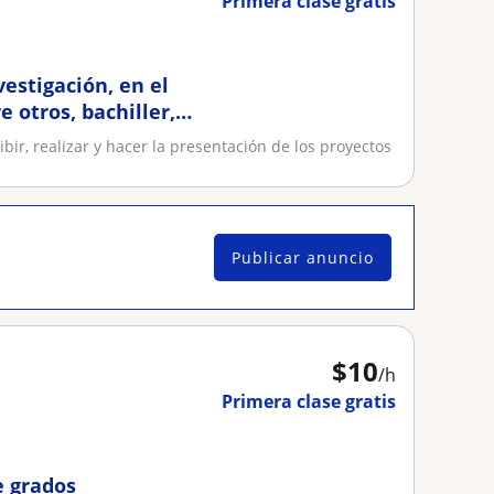
Primera clase gratis
vestigación, en el
e otros, bachiller,
bir, realizar y hacer la presentación de los proyectos
Publicar anuncio
$
10
/h
Primera clase gratis
e grados