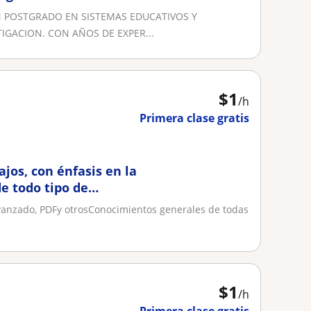
ON POSTGRADO EN SISTEMAS EDUCATIVOS Y
GACION. CON AÑOS DE EXPER...
$
1
/h
Primera clase gratis
jos, con énfasis en la
e todo tipo de
avanzado, PDFy otrosConocimientos generales de todas
$
1
/h