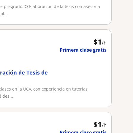
e pregrado. O Elaboración de la tesis con asesoría
l...
$
1
/h
Primera clase gratis
ración de Tesis de
ases en la UCV, con experiencia en tutorias
 des...
$
1
/h
Primera clase gratis