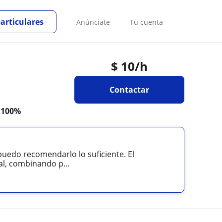
particulares
Anúnciate
Tu cuenta
$
10
/h
Contactar
a
100%
puedo recomendarlo lo suficiente. El
l, combinando p...