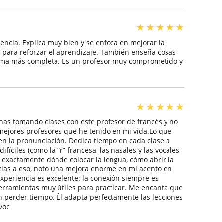
★
★
★
★
★
encia. Explica muy bien y se enfoca en mejorar la
os para reforzar el aprendizaje. También enseña cosas
forma más completa. Es un profesor muy comprometido y
★
★
★
★
★
nas tomando clases con este profesor de francés y no
 mejores profesores que he tenido en mi vida.Lo que
en la pronunciación. Dedica tiempo en cada clase a
fíciles (como la “r” francesa, las nasales y las vocales
 exactamente dónde colocar la lengua, cómo abrir la
acias a eso, noto una mejora enorme en mi acento en
xperiencia es excelente: la conexión siempre es
herramientas muy útiles para practicar. Me encanta que
n perder tiempo. Él adapta perfectamente las lecciones
 voc