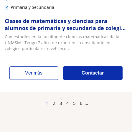
Primaria y Secundaria
Clases de matemáticas y ciencias para
alumnos de primaria y secundaria de colegios
Particulares y nacionales
Con estudios en la facultad de ciencias matemáticas de la
UNMSM . Tengo 7 años de experiencia enseñando en
colegios particulares nivel secu...
ver más
Contactar
1
2
3
4
5
6
...