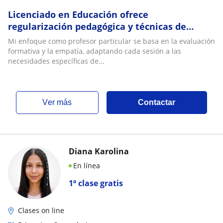
Licenciado en Educación ofrece
regularización pedagógica y técnicas de
estudio mediante una metodología
Mi enfoque como profesor particular se basa en la evaluación
formativa, empática y pers
formativa y la empatía, adaptando cada sesión a las
necesidades específicas de...
ver más
Contactar
Diana Karolina
En línea
1ª clase gratis
Clases on line