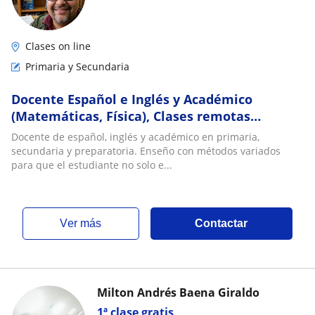
Clases on line
Primaria y Secundaria
Docente Español e Inglés y Académico
(Matemáticas, Física), Clases remotas
prácticas y personalizadas
Docente de español, inglés y académico en primaria,
secundaria y preparatoria. Enseño con métodos variados
para que el estudiante no solo e...
ver más
Contactar
Milton Andrés Baena Giraldo
1ª clase gratis