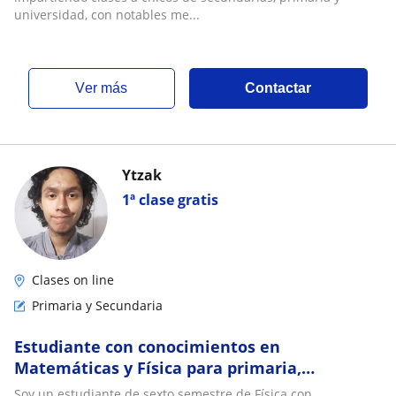
universidad, con notables me...
ver más
Contactar
Ytzak
1ª clase gratis
Clases on line
Primaria y Secundaria
Estudiante con conocimientos en
Matemáticas y Física para primaria,
secundaria y primeros semestres de
Soy un estudiante de sexto semestre de Física con