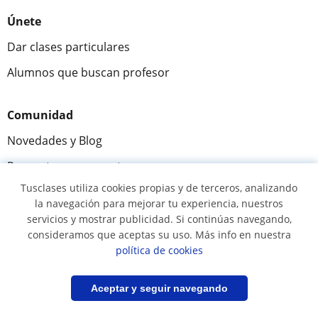
Únete
Dar clases particulares
Alumnos que buscan profesor
Comunidad
Novedades y Blog
Preguntas y respuestas
Tusclases utiliza cookies propias y de terceros, analizando
la navegación para mejorar tu experiencia, nuestros
servicios y mostrar publicidad. Si continúas navegando,
Fantástica
★★★★★
9,5/10
consideramos que aceptas su uso. Más info en nuestra
política de cookies
305915
opiniones de alumnos
Filtrar
Guardar búsqueda
Aceptar y seguir navegando
© 2007 - 2026 Tusclases.com.ve