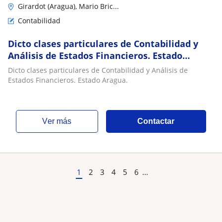
Girardot (Aragua), Mario Bric...
Contabilidad
Dicto clases particulares de Contabilidad y
Análisis de Estados Financieros. Estado
Aragua
Dicto clases particulares de Contabilidad y Análisis de
Estados Financieros. Estado Aragua.
ver más
Contactar
1
2
3
4
5
6
...