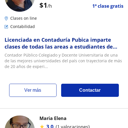
$
1
/h
1ª clase gratis
Clases on line
Contabilidad
Licenciada en Contaduría Pubica imparte
clases de todas las areas a estudiantes de
cualquier edad
Contador Público Colegiado y Docente Universitaria de una
de las mejores universidades del país con trayectoria de más
de 20 años de experi...
ver más
Contactar
Maria Elena
★
3,0
(1 valoraciones)