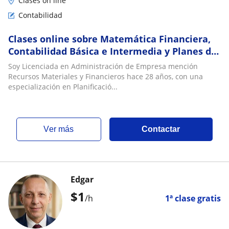
Clases on line
Contabilidad
Clases online sobre Matemática Financiera,
Contabilidad Básica e Intermedia y Planes de
Negocio
Soy Licenciada en Administración de Empresa mención
Recursos Materiales y Financieros hace 28 años, con una
especialización en Planificació...
ver más
Contactar
Edgar
$
1
/h
1ª clase gratis