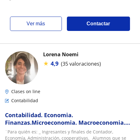
ver más
Contactar
Lorena Noemi
★
4,9
(35 valoraciones)
Clases on line
Contabilidad
Contabilidad. Economia.
Finanzas.Microeconomia. Macroeconomia.
CBC económicas . Práctica de finales
¨Para quién es: _ Ingresantes y finales de Contador,
Economía, Administración, cooperativas._ Alumnos que se