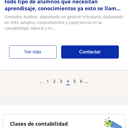
todo tipo de alumnos que necesitan
aprendisaje, conocimientos ya esto se llama
cultura, ciencia y principalmente saber
Contador Auditor, diplomado en gestión tributaria, diplomado
en IFRS, amplios conocimientos y experiencia en la
contabilidad, laboral y tri...
ver más
Contactar
...
1
2
3
4
5
6
...
Clases de contabilidad