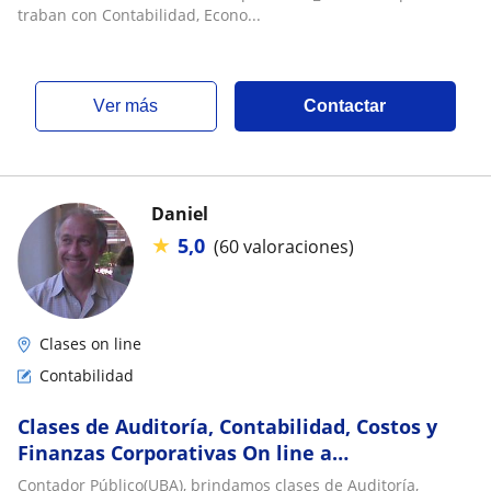
traban con Contabilidad, Econo...
ver más
Contactar
Daniel
★
5,0
(60 valoraciones)
Clases on line
Contabilidad
Clases de Auditoría, Contabilidad, Costos y
Finanzas Corporativas On line a
Universitarios y MBA
Contador Público(UBA), brindamos clases de Auditoría,