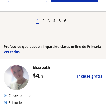
1
2
3
4
5
6
...
Profesores que pueden impartirte clases online de Primaria
Ver todos
Elizabeth
$
4
/h
1ª clase gratis
Clases on line
Primaria