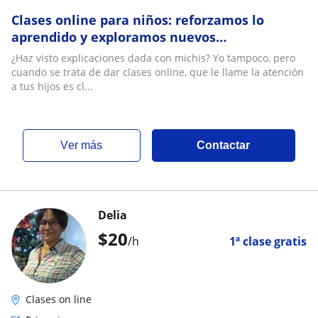
Clases online para niños: reforzamos lo
aprendido y exploramos nuevos
conocimientos con cariño y estructura
¿Haz visto explicaciones dada con michis? Yo tampoco, pero
cuando se trata de dar clases online, que le llame la atención
a tus hijos es cl...
ver más
Contactar
Delia
$
20
/h
1ª clase gratis
Clases on line