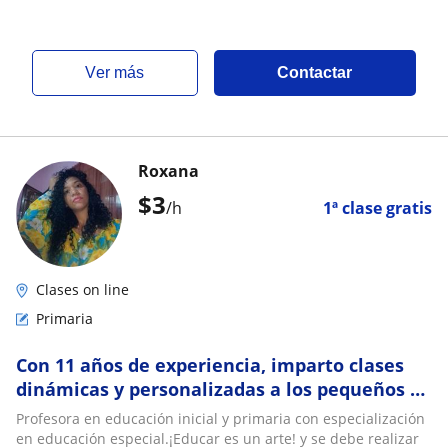
ver más
Contactar
Roxana
$
3
/h
1ª clase gratis
Clases on line
Primaria
Con 11 años de experiencia, imparto clases
dinámicas y personalizadas a los pequeños de
la casa. ¡Aprenderemos divirtiéndonos!
Profesora en educación inicial y primaria con especialización
en educación especial.¡Educar es un arte! y se debe realizar