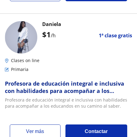
Daniela
$
1
/h
1ª clase gratis
Clases on line
Primaria
Profesora de educación integral e inclusiva
con habilidades para acompañar a los
educandos en su camino al saber
Profesora de educación integral e inclusiva con habilidades
para acompañar a los educandos en su camino al saber.
ver más
Contactar