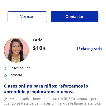
educación ambiental. 22 años de experiencia
ver más
Contactar
Carla
$
10
/h
1ª clase gratis
Clases on line
Primaria
Clases online para niños: reforzamos lo
aprendido y exploramos nuevos
conocimientos con cariño y estructura
¿Haz visto explicaciones dada con michis? Yo tampoco, pero
cuando se trata de dar clases online, que le llame la atención