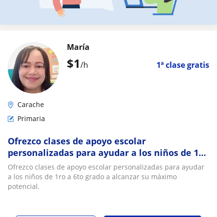
María
$
1
/h
1ª clase gratis
Carache
Primaria
Ofrezco clases de apoyo escolar
personalizadas para ayudar a los niños de 1ro
a 6to grado a alcanzar su máximo potencial
Ofrezco clases de apoyo escolar personalizadas para ayudar
a los niños de 1ro a 6to grado a alcanzar su máximo
potencial.