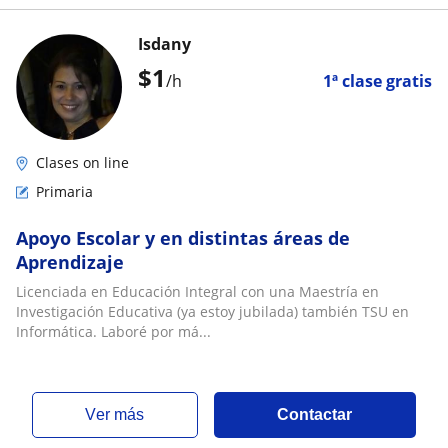
Isdany
$
1
/h
1ª clase gratis
Clases on line
Primaria
Apoyo Escolar y en distintas áreas de
Aprendizaje
Licenciada en Educación Integral con una Maestría en
Investigación Educativa (ya estoy jubilada) también TSU en
Informática. Laboré por má...
ver más
Contactar