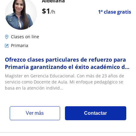
Aldeliana
$
1
/h
1ª clase gratis
Clases on line
Primaria
Ofrezco clases particulares de refuerzo para
Primaria garantizando el éxito académico de
tu hijo/a
Magister en Gerencia Educacional. Con más de 23 años de
servicio como Docente de Aula. Mi enfoque pedagógico se
basa en la atención individ...
ver más
Contactar