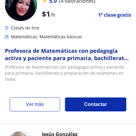
★
5,0
(4 valoraciones)
$
1
/h
1ª clase gratis
Clases on line
Matemáticas: Matemáticas básicas
Profesora de Matemáticas con pedagogía
activa y paciente para primaria, bachillerato
y preparación de exámenes en línea
Profesora de Matemáticas con pedagogía activa y paciente
para primaria, bachillerato y preparación de exámenes en
línea.
ver más
Contactar
Jesús González