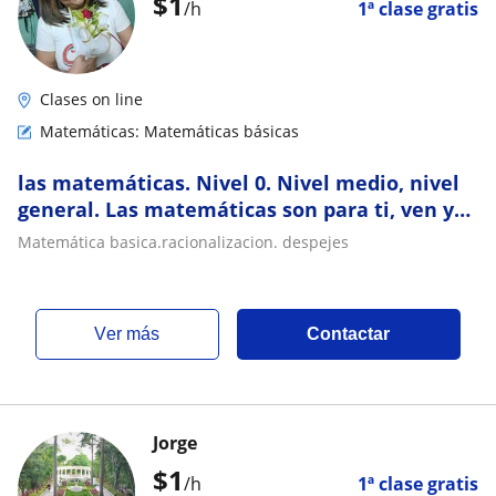
$
1
/h
1ª clase gratis
Clases on line
Matemáticas: Matemáticas básicas
las matemáticas. Nivel 0. Nivel medio, nivel
general. Las matemáticas son para ti, ven y
te ayudo
Matemática basica.racionalizacion. despejes
ver más
Contactar
Jorge
$
1
/h
1ª clase gratis