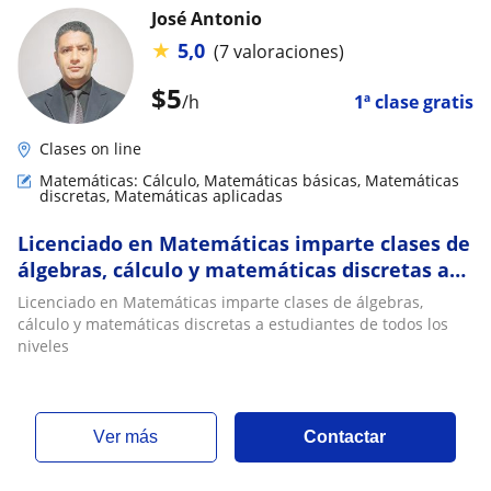
José Antonio
★
5,0
(7 valoraciones)
$
5
/h
1ª clase gratis
Clases on line
Matemáticas: Cálculo, Matemáticas básicas, Matemáticas
discretas, Matemáticas aplicadas
Licenciado en Matemáticas imparte clases de
álgebras, cálculo y matemáticas discretas a
estudiantes de todos los niveles
Licenciado en Matemáticas imparte clases de álgebras,
cálculo y matemáticas discretas a estudiantes de todos los
niveles
ver más
Contactar