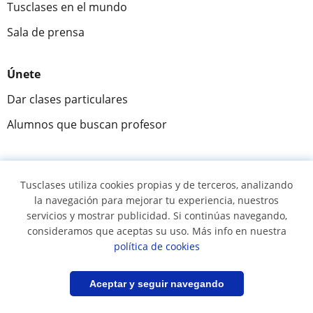
Tusclases en el mundo
Sala de prensa
Únete
Dar clases particulares
Alumnos que buscan profesor
Comunidad
Tusclases utiliza cookies propias y de terceros, analizando
Novedades y Blog
la navegación para mejorar tu experiencia, nuestros
Preguntas y respuestas
servicios y mostrar publicidad. Si continúas navegando,
consideramos que aceptas su uso. Más info en nuestra
política de cookies
Fantástica
★★★★★
9,5/10
Filtrar
Guardar búsqueda
Aceptar y seguir navegando
305826
opiniones de alumnos