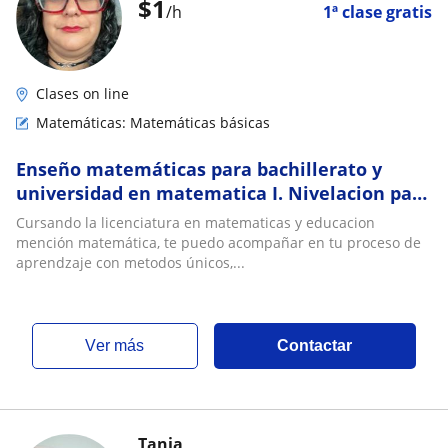
$
1
/h
1ª clase gratis
Clases on line
Matemáticas: Matemáticas básicas
Enseño matemáticas para bachillerato y
universidad en matematica I. Nivelacion para
bachilerato
Cursando la licenciatura en matematicas y educacion
mención matemática, te puedo acompañar en tu proceso de
aprendzaje con metodos únicos,...
ver más
Contactar
Tania