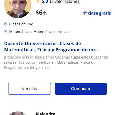
★
5,0
(2 valoraciones)
$
6
/h
1ª clase gratis
Clases on line
Matemáticas: Matemáticas básicas
Docente Universitario - Clases de
Matemáticas, Física y Programación en
Cabudare
¡Hola! Soy el Prof. José Daniel Cadenas👨‍🏫Si estás buscando
reforzar tus conocimientos en Matemáticas, Física o
Programación, tengo la so...
ver más
Contactar
Alejandra