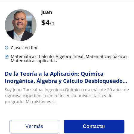
Juan
$
4
/h
Clases on line
Matemáticas: Cálculo, Álgebra lineal, Matemáticas básicas,
Matemáticas aplicadas
De la Teoría a la Aplicación: Química
Inorgánica, Álgebra y Cálculo Desbloqueados
por un Ingeniero Químico
Soy Juan Torrealba, Ingeniero Químico con más de 20 años de
rigurosa experiencia en la docencia universitaria y de
pregrado. Mi misión es t...
ver más
Contactar