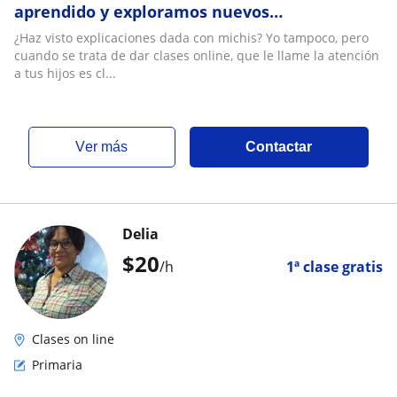
aprendido y exploramos nuevos
conocimientos con cariño y estructura
¿Haz visto explicaciones dada con michis? Yo tampoco, pero
cuando se trata de dar clases online, que le llame la atención
a tus hijos es cl...
ver más
Contactar
Delia
$
20
/h
1ª clase gratis
Clases on line
Primaria