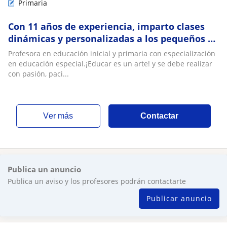
Primaria
Con 11 años de experiencia, imparto clases
dinámicas y personalizadas a los pequeños de
la casa. ¡Aprenderemos divirtiéndonos!
Profesora en educación inicial y primaria con especialización
en educación especial.¡Educar es un arte! y se debe realizar
con pasión, paci...
ver más
Contactar
Publica un anuncio
Publica un aviso y los profesores podrán contactarte
Publicar anuncio