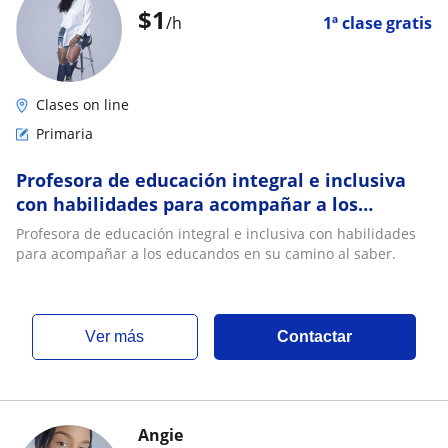
$
1
/h
1ª clase gratis
Clases on line
Primaria
Profesora de educación integral e inclusiva
con habilidades para acompañar a los
educandos en su camino al saber
Profesora de educación integral e inclusiva con habilidades
para acompañar a los educandos en su camino al saber.
ver más
Contactar
Angie