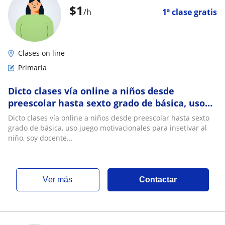
$
1
/h
1ª clase gratis
Clases on line
Primaria
Dicto clases vía online a niños desde
preescolar hasta sexto grado de básica, uso
juego motivacionales para insetivar al niño,
Dicto clases vía online a niños desde preescolar hasta sexto
soy docente de teatro y también uso técnicas
grado de básica, uso juego motivacionales para insetivar al
adquiridas en esta rama para ayudar a los
niño, soy docente...
niños con la perdida del miedo escénico y
ver más
Contactar