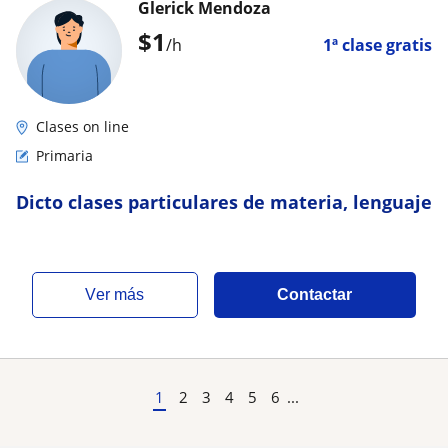
Glerick Mendoza
$
1
/h
1ª clase gratis
Clases on line
Primaria
Dicto clases particulares de materia, lenguaje
ver más
Contactar
1
2
3
4
5
6
...