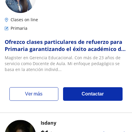
Clases on line
Primaria
Ofrezco clases particulares de refuerzo para
Primaria garantizando el éxito académico de
tu hijo/a
Magister en Gerencia Educacional. Con más de 23 años de
servicio como Docente de Aula. Mi enfoque pedagógico se
basa en la atención individ...
ver más
Contactar
Isdany