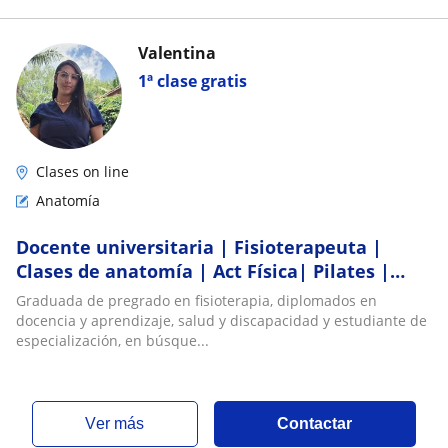
Valentina
1ª clase gratis
Clases on line
Anatomía
Docente universitaria | Fisioterapeuta |
Clases de anatomía | Act Física| Pilates |
Español
Graduada de pregrado en fisioterapia, diplomados en
docencia y aprendizaje, salud y discapacidad y estudiante de
especialización, en búsque...
ver más
Contactar