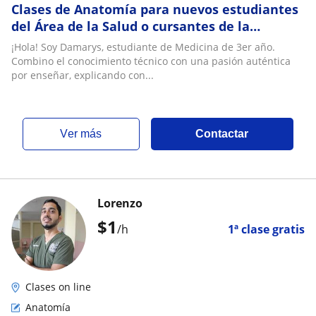
Clases de Anatomía para nuevos estudiantes
del Área de la Salud o cursantes de la
materia, nivel universitario
¡Hola! Soy Damarys, estudiante de Medicina de 3er año.
Combino el conocimiento técnico con una pasión auténtica
por enseñar, explicando con...
ver más
Contactar
Lorenzo
$
1
/h
1ª clase gratis
Clases on line
Anatomía