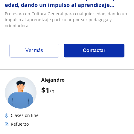
edad, dando un impulso al aprendizaje
particular por ser pedagoga y orientadora
Profesora en Cultura General para cualquier edad, dando un
impulso al aprendizaje particular por ser pedagoga y
orientadora.
ver más
Contactar
Alejandro
$
1
/h
Clases on line
Refuerzo