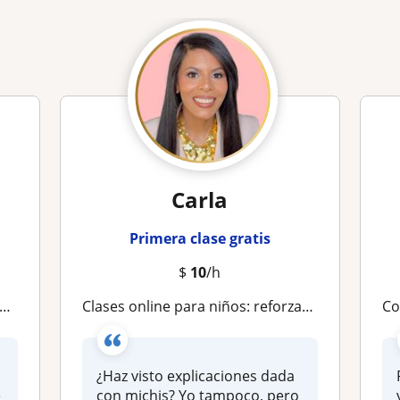
Carla
Primera clase gratis
$
10
/h
Clases online para niños: reforzamos lo aprendido y exploramos nuevos conocimientos con cariño y estructura
Con 1
¿Haz visto explicaciones dada
e
con michis? Yo tampoco, pero