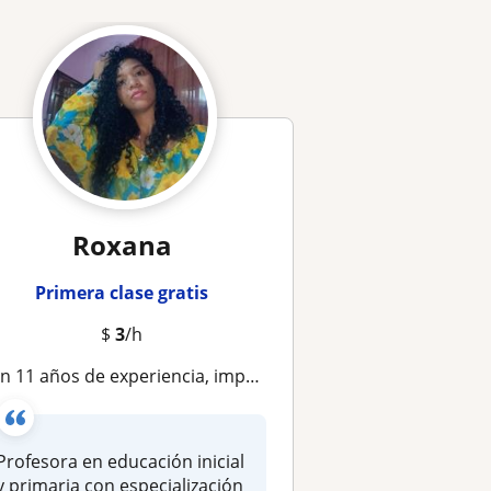
Roxana
Primera clase gratis
$
3
/h
1 años de experiencia, imparto clases dinámicas y personalizadas a los pequeños de la casa. ¡Aprenderemos divirtiéndonos!
Profesora en educación inicial
y primaria con especialización