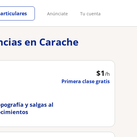
particulares
Anúnciate
Tu cuenta
encias en Carache
$
1
/h
Primera clase gratis
pografía y salgas al
ocimientos