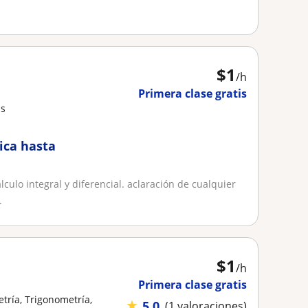
$
1
/h
Primera clase gratis
as
ica hasta
culo integral y diferencial. aclaración de cualquier
.
$
1
/h
Primera clase gratis
tría, Trigonometría,
★
5,0
(1 valoraciones)