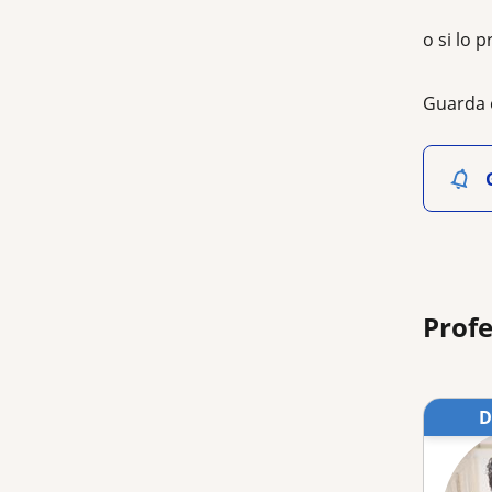
o si lo p
Guarda 
Profe