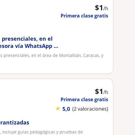
$
1
/h
Primera clase gratis
 presenciales, en el
sesora vía WhatsApp a
es presenciales, en el área de Montalbán, Caracas, y
$
1
/h
Primera clase gratis
★
5,0
(2 valoraciones)
arantizadas
 , incluye guías pedagógicas y pruebas de