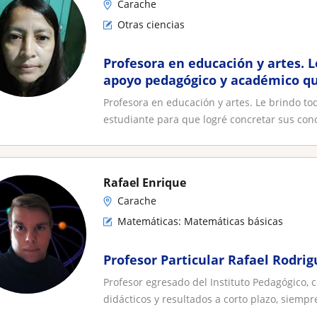
Carache
Otras ciencias
Profesora en educación y artes. L
apoyo pedagógico y académico qu
estudiante para que logré concre
Profesora en educación y artes. Le brindo t
conocimientos, reforzamiento de
estudiante para que logré concretar sus cono
diversas áreas, elaboración lámi
maquetas, redacción, ort
Rafael Enrique
Carache
Matemáticas: Matemáticas básicas
Profesor Particular Rafael Rodri
Profesor egresado del Instituto Pedagógico,
didácticos y resultados a corto plazo, siempre