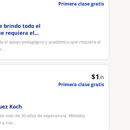
Primera clase gratis
e brindo todo el
e requiera el
tar sus
odo el apoyo pedagógico y académico que requiera el
 contenidos de
...
nas, construcción
$
1
/h
Primera clase gratis
guez Koch
 con más de 30 años de experiencia. Métodos
 y cua...