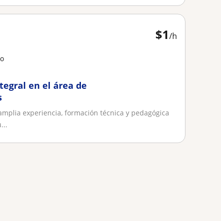
$
1
/h
lo
egral en el área de
s
amplia experiencia, formación técnica y pedagógica
...