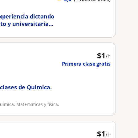
xperiencia dictando
to y universitaria
$
1
/h
Primera clase gratis
 clases de Quimica.
uimica. Matematicas y fisica.
$
1
/h