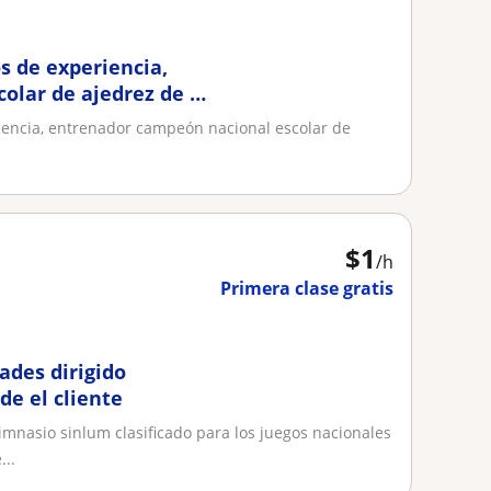
s de experiencia,
olar de ajedrez de mi
iencia, entrenador campeón nacional escolar de
$
1
/h
Primera clase gratis
ades dirigido
de el cliente
imnasio sinlum clasificado para los juegos nacionales
..