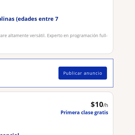
plinas (edades entre 7
ware altamente versátil. Experto en programación full-
Publicar anuncio
$
10
/h
Primera clase gratis