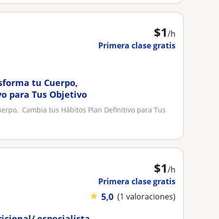
$
1
/h
Primera clase gratis
sforma tu Cuerpo,
vo para Tus Objetivo
erpo, Cambia tus Hábitos Plan Definitivo para Tus
$
1
/h
Primera clase gratis
★
5,0
(1 valoraciones)
icional/ especialista