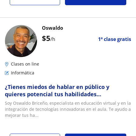
Oswaldo
$
5
/h
1ª clase gratis
Clases on line
Informática
¿Tienes miedos de hablar en público y
quieres potencial tus habilidades
profesionales? 📚👨‍🏫
Soy Oswaldo Briceño, especialista en educación virtual y en la
integración de tecnologías innovadoras en el aula. Te ayudo a
mejorar tus ha...