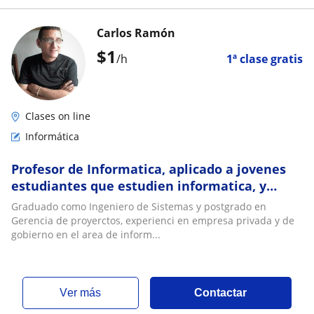
Carlos Ramón
$
1
/h
1ª clase gratis
Clases on line
Informática
Profesor de Informatica, aplicado a jovenes
estudiantes que estudien informatica, y
adultos que quieran aprender a manejar su
Graduado como Ingeniero de Sistemas y postgrado en
pc
Gerencia de proyerctos, experienci en empresa privada y de
gobierno en el area de inform...
ver más
Contactar