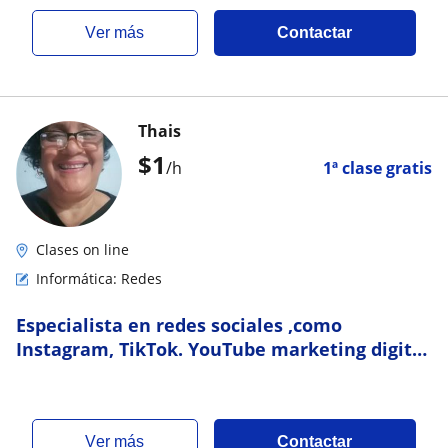
ver más
Contactar
Thais
$
1
/h
1ª clase gratis
Clases on line
Informática: Redes
Especialista en redes sociales ,como
Instagram, TikTok. YouTube marketing digital
, marketing de afiliado,editor de video entre
ver más
Contactar