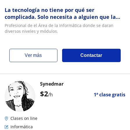
La tecnología no tiene por qué ser
complicada. Solo necesita a alguien que la
sepa explicar
Profesional de el Área de la Informática donde se daran
diversos niveles y módulos.
ver más
Contactar
Synedmar
$
2
/h
1ª clase gratis
Clases on line
Informática