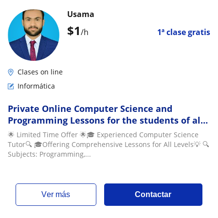
Usama
$
1
/h
1ª clase gratis
Clases on line
Informática
Private Online Computer Science and
Programming Lessons for the students of all
levels
🌟 Limited Time Offer 🌟🎓 Experienced Computer Science
Tutor🔍 🎓Offering Comprehensive Lessons for All Levels💡 🔍
Subjects: Programming,...
ver más
Contactar