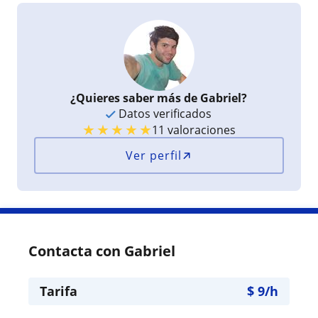
¿Quieres saber más de Gabriel?
Datos verificados
★
★
★
★
★
11 valoraciones
Ver perfil
Contacta con Gabriel
Tarifa
$
9
/h