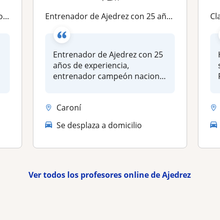
nal
Entrenador de Ajedrez con 25 años de experiencia, entrenador campeón nacional escolar de ajedrez de mi país. ID F.I.D.E
C
Entrenador de Ajedrez con 25
años de experiencia,
entrenador campeón nacional
escola...
Caroní
Se desplaza a domicilio
Ver todos los profesores online de Ajedrez