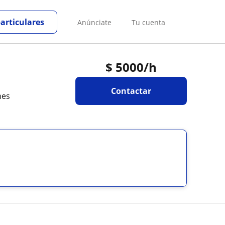
particulares
Anúnciate
Tu cuenta
$
5000
/h
Contactar
nes