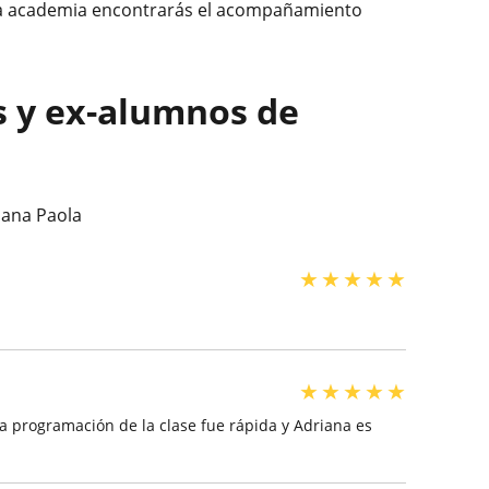
tra academia encontrarás el acompañamiento
s y ex-alumnos de
iana Paola
★
★
★
★
★
★
★
★
★
★
a programación de la clase fue rápida y Adriana es