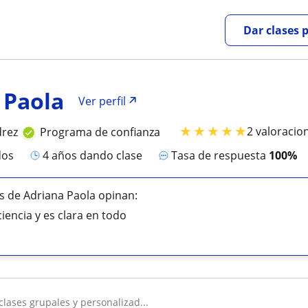
Dar clases 
 Paola
Ver perfil
★
★
★
★
★
2 valoracio
drez
Programa de confianza
dos
4 años dando clase
Tasa de respuesta
100%
 de Adriana Paola opinan:
iencia y es clara en todo
 clases grupales y personalizad...