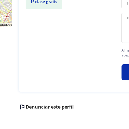
1ª clase gratis
ributors
Al h
acep
Denunciar este perfil