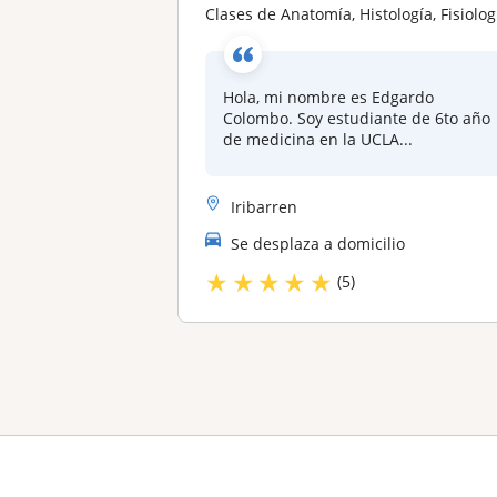
Clases de Anatomía, Histología, Fisiología, Patología y Bioquímica (Por Estudiante de 6to Año)
Hola, mi nombre es Edgardo
Colombo. Soy estudiante de 6to año
de medicina en la UCLA...
Iribarren
Se desplaza a domicilio
★
★
★
★
★
(5)