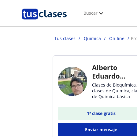
Buscar
Tus clases
Química
On-line
Pr
Alberto
Eduardo
Flores
Clases de Bioquímica,
clases de Química, cl
Espinosa
de Química básica
Flores
Espinosa
1ª clase gratis
Enviar mensaje