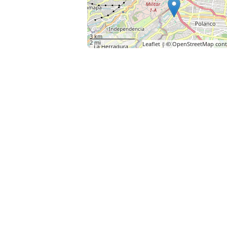
3 km
2 mi
Leaflet
| ©
OpenStreetMap
cont