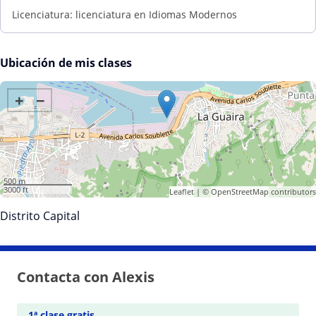
Licenciatura: licenciatura en Idiomas Modernos
Ubicación de mis clases
+
−
500 m
3000 ft
Leaflet
| ©
OpenStreetMap
contributors
Distrito Capital
Contacta con Alexis
1ª clase gratis