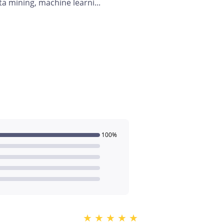
a mining, machine learni...
100%
★
★
★
★
★