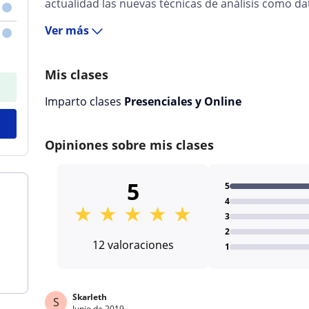
actualidad las nuevas técnicas de análisis como dat
Ver más
Mis clases
Imparto clases
Presenciales y Online
Opiniones sobre mis clases
5
5
4
★
★
★
★
★
3
2
12 valoraciones
1
Skarleth
S
Junio de 2019