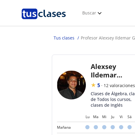
Buscar
Tus clases
Profesor Alexsey Ildemar 
Alexsey
Ildemar
Gómez
★
5
·
12 valoraciones
Contreras
Clases de Álgebra, cl
de Todos los cursos,
clases de Inglés
Lu
Ma
Mi
Ju
Vi
Sá
Mañana