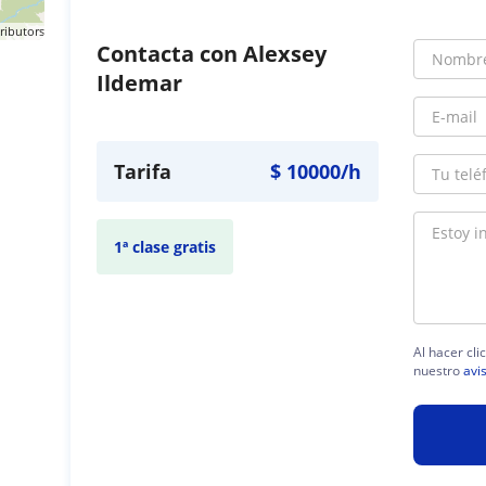
ributors
Contacta con Alexsey
Ildemar
Tarifa
$
10000
/h
1ª clase gratis
Al hacer cli
nuestro
avi