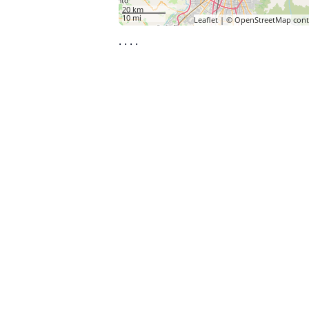
20 km
10 mi
Leaflet
| ©
OpenStreetMap
cont
·
·
·
·