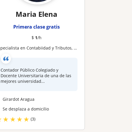
Maria Elena
Primera clase gratis
$
1
/h
specialista en Contabiidad y Tributos, asesorías en el área que requiera
Contador Público Colegiado y
Docente Universitaria de una de las
mejores universidad...
Girardot Aragua
Se desplaza a domicilio
★
★
★
★
★
(3)