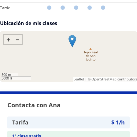
Tarde
Ubicación de mis clases
+
−
500 m
3000 ft
Leaflet
| ©
OpenStreetMap
contributors
Contacta con Ana
Tarifa
$
1
/h
1ª clase gratis