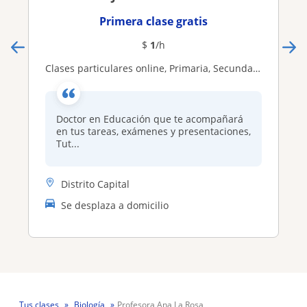
Primera clase gratis
$
1
/h
Clases particulares online, Primaria, Secundaria y Universitaria. Tutor de Tesis de Especialización, Maestría y Doctorado
Doctor en Educación que te acompañará
en tus tareas, exámenes y presentaciones,
Tut...
Distrito Capital
Se desplaza a domicilio
Tus clases
Biología
Profesora Ana La Rosa