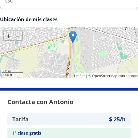
ESO
Ubicación de mis clases
+
−
500 m
2000 ft
Leaflet
| ©
OpenStreetMap
contributors
Contacta con Antonio
Tarifa
$
25
/h
1ª clase gratis