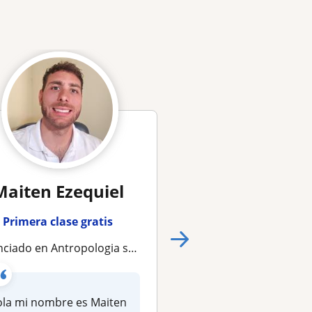
Maiten Ezequiel
Lucía
Primera clase gratis
Primera clase gra
iado en Antropologia se ofrece para dar clases
Profesora de Antropología que ofrece clases de ciencias sociales y humanidades. Experiencia en i
la mi nombre es Maiten
Profesora de Antrop