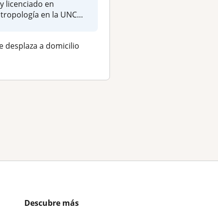
y licenciado en
que ofrece clases de
tropología en la UNC
ciencias sociales y
niversidad nacio...
humanidades. Expe..
e desplaza a domicilio
Se desplaza a domici
Descubre más