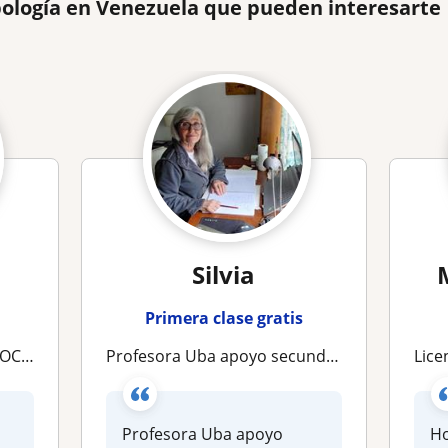
pología en Venezuela que pueden interesarte
Silvia
Primera clase gratis
RSITARIO
Profesora Uba apoyo secundario y universitario mateeias Historia, Antropologia, Ciencias Sociales Te enseño a estudiar
Licenc
Profesora Uba apoyo
Ho