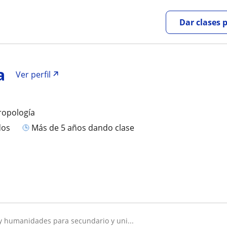
Dar clases 
a
Ver perfil
ropología
dos
más de 5 años dando clase
s y humanidades para secundario y uni...