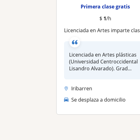
Primera clase gratis
$
1
/h
Licenciada en Artes imparte clases de pintura práctica y teórica enfocado en identificar tu lenguaje visua
Licenciada en Artes plásticas
(Universidad Centroccidental
Lisandro Alvarado). Grad...
Iribarren
Se desplaza a domicilio