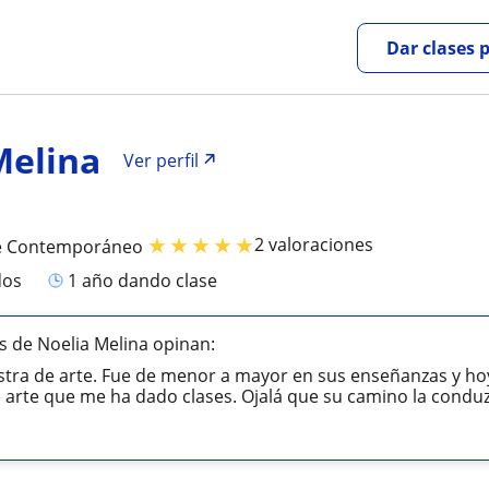
Dar clases 
Melina
Ver perfil
★
★
★
★
★
2 valoraciones
te Contemporáneo
dos
1 año dando clase
 de Noelia Melina opinan:
tra de arte. Fue de menor a mayor en sus enseñanzas y hoy
 arte que me ha dado clases. Ojalá que su camino la conduzc