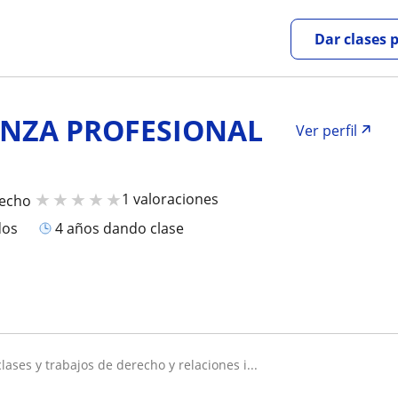
Dar clases 
NZA PROFESIONAL
Ver perfil
★
★
★
★
★
1 valoraciones
recho
dos
4 años dando clase
clases y trabajos de derecho y relaciones i...