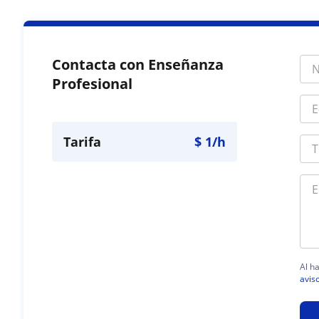
Contacta con Enseñanza
Profesional
Tarifa
$
1
/h
Al h
aviso