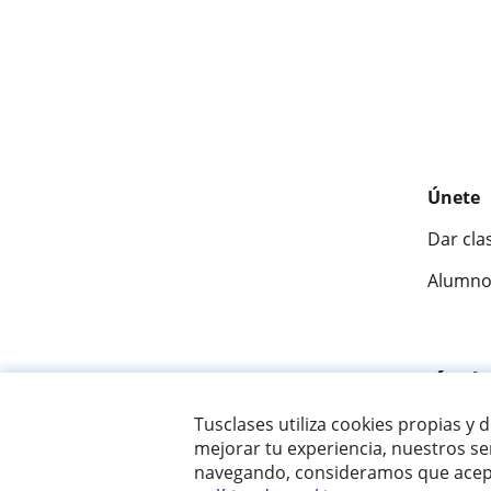
Únete
Dar cla
Alumno
Fantásti
Tusclases utiliza cookies propias y 
mejorar tu experiencia, nuestros ser
© 2007 - 2026 Tusclases.com.ve
navegando, consideramos que acept