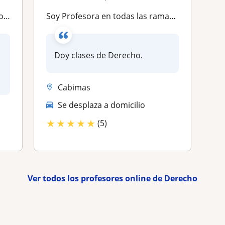
aro
Soy Profesora en todas las ramas dell Derecho y tambien doy asesorias en proyectos de tesis
Doy clases de Derecho.
Cabimas
Se desplaza a domicilio
★
★
★
★
★
(5)
Ver todos los profesores online de Derecho