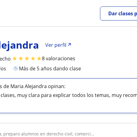
Dar clases 
lejandra
Ver perfil
★
★
★
★
★
8 valoraciones
recho
dos
más de 5 años dando clase
 de Maria Alejandra opinan:
 clases, muy clara para explicar todos los temas, muy reco
a, preparo alumnos en derecho civil, comerci...