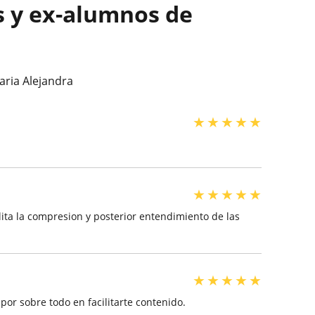
s y ex-alumnos de
aria Alejandra
★
★
★
★
★
★
★
★
★
★
lita la compresion y posterior entendimiento de las
★
★
★
★
★
por sobre todo en facilitarte contenido.