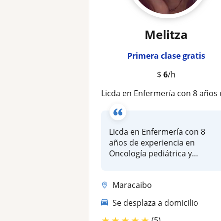
Melitza
Primera clase gratis
$
6
/h
Licda en Enfermería con 8 años de experiencia en Oncología pediátrica y preparación de quimioter
Licda en Enfermería con 8
años de experiencia en
Oncología pediátrica y
preparación...
Maracaibo
Se desplaza a domicilio
★
★
★
★
★
(5)