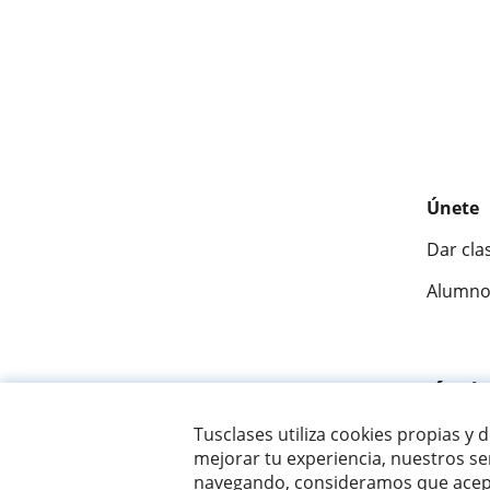
Únete
Dar cla
Alumno
Fantásti
Tusclases utiliza cookies propias y 
mejorar tu experiencia, nuestros ser
© 2007 - 2026 Tusclases.com.ve
navegando, consideramos que acept