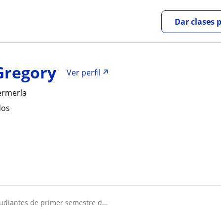
Dar clases 
Gregory
Ver perfil
ermería
dos
studiantes de primer semestre d...