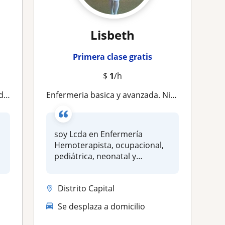
Lisbeth
Primera clase gratis
$
1
/h
apia
Enfermeria basica y avanzada. Niños, adolescentes y adultos
soy Lcda en Enfermería
Hemoterapista, ocupacional,
pediátrica, neonatal y
ocupaciona...
Distrito Capital
Se desplaza a domicilio