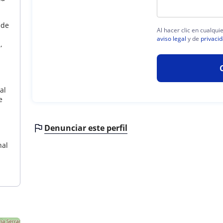
 de
Al hacer clic en cualqui
aviso legal
y de
privaci
,
al
e
Denunciar este perfil
nal