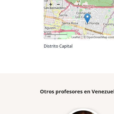
+
−
1 km
1 mi
Leaflet
| ©
OpenStreetMap
cont
Distrito Capital
Otros profesores en Venezue