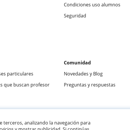
Condiciones uso alumnos
Seguridad
Comunidad
ses particulares
Novedades y Blog
s que buscan profesor
Preguntas y respuestas
ca
9,5/10
★★★★★
9,5/10
305883
opinion
de terceros, analizando la navegación para
vicios y mostrar publicidad. Si continúas