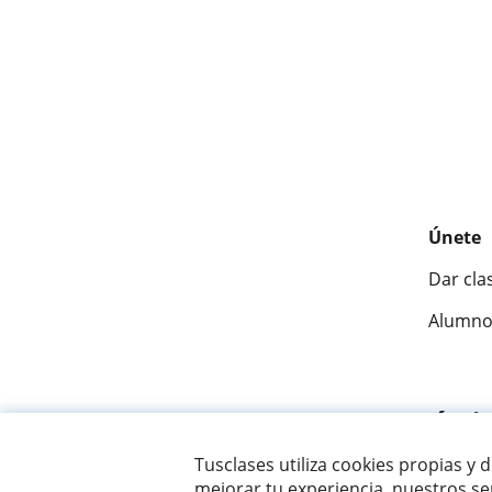
Únete
Dar cla
Alumno
Fantásti
Tusclases utiliza cookies propias y 
mejorar tu experiencia, nuestros ser