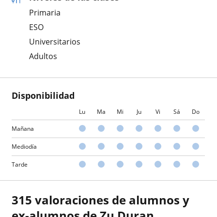
Primaria
ESO
Universitarios
Adultos
Disponibilidad
Lu
Ma
Mi
Ju
Vi
Sá
Do
Mañana
Mediodía
Tarde
315 valoraciones de alumnos y
ex-alumnos de Zu Duran