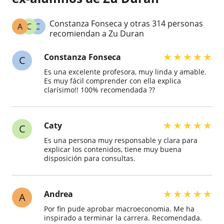
Constanza Fonseca y otras 314 personas
A
C
C
recomiendan a Zu Duran
★
★
★
★
★
Constanza Fonseca
C
Es una excelente profesora, muy linda y amable.
Es muy fácil comprender con ella explica
clarísimo!! 100% recomendada ??
★
★
★
★
★
Caty
C
Es una persona muy responsable y clara para
explicar los contenidos, tiene muy buena
disposición para consultas.
★
★
★
★
★
Andrea
A
Por fin pude aprobar macroeconomia. Me ha
inspirado a terminar la carrera. Recomendada.