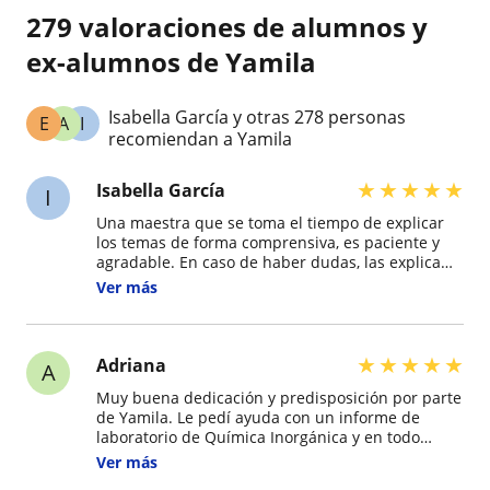
279 valoraciones de alumnos y
ex-alumnos de Yamila
Isabella García y otras 278 personas
E
A
I
recomiendan a Yamila
★
★
★
★
★
Isabella García
I
Una maestra que se toma el tiempo de explicar
los temas de forma comprensiva, es paciente y
agradable. En caso de haber dudas, las explica
una por una y busca formas de dar los puntos a
Ver más
entender de formas alternativas en caso de
haber dificultades. Sin duda se recomienda
mucho por su paciencia y comprensión!
★
★
★
★
★
Adriana
A
Muy buena dedicación y predisposición por parte
de Yamila. Le pedí ayuda con un informe de
laboratorio de Química Inorgánica y en todo
momento no solo se procuró de realizar el
Ver más
trabajo en si, sino también que se dieron a