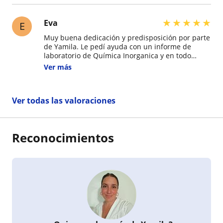
entender todos los conceptos y el por qué.
Altamente recomendada.
★
★
★
★
★
Eva
E
Muy buena dedicación y predisposición por parte
de Yamila. Le pedí ayuda con un informe de
laboratorio de Química Inorganica y en todo
momento no solo se procuró de realizar el
Ver más
trabajo en si, sino también que se dieron a
entender todos los conceptos y el por qué.
Altamente recomendada.
Ver todas las valoraciones
Reconocimientos