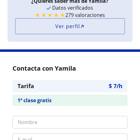
¿Quieres saber más de Yamila?
Datos verificados
★
★
★
★
★
279 valoraciones
Ver perfil
Contacta con Yamila
Tarifa
$
7
/h
1ª clase gratis