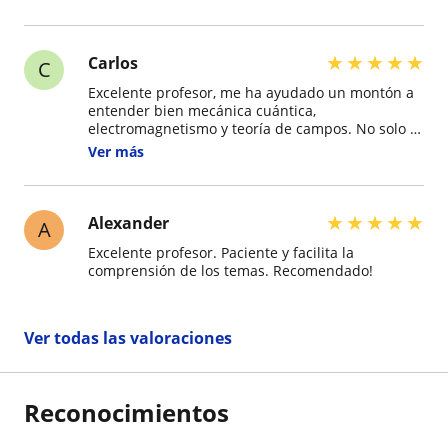
★
★
★
★
★
Carlos
C
Excelente profesor, me ha ayudado un montón a
entender bien mecánica cuántica,
electromagnetismo y teoría de campos. No solo te
va a ayudar con los ejercicios, si no va a hacer
Ver más
que entiendas bien la teoría. He ganado una
base increíble con el.
★
★
★
★
★
Alexander
A
Excelente profesor. Paciente y facilita la
comprensión de los temas. Recomendado!
Ver todas las valoraciones
Reconocimientos