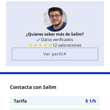
¿Quieres saber más de Salim?
Datos verificados
★
★
★
★
★
12 valoraciones
Ver perfil
Contacta con Salim
Tarifa
$
1
/h