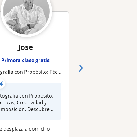
Jose
María Paula P
Primera clase gratis
Primera clase gra
on Propósito: Técnicas, Creatividad y Composición. Descubre el ojo fotográfico que hay en ti
Profesora de fotografía y artes imparto clases a ni
tografía con Propósito:
Mis clases online est
cnicas, Creatividad y
pensadas para apre
mposición. Descubre el
de forma práctica y
o fotog...
personalizada, d...
e desplaza a domicilio
Se desplaza a domici