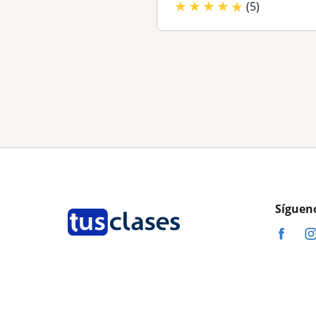
★
★
★
★
★
(5)
Síguen