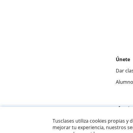
Únete
Dar cla
Alumno
Fantásti
Tusclases utiliza cookies propias y 
mejorar tu experiencia, nuestros ser
© 2007 - 2026 Tusclases.com.ve