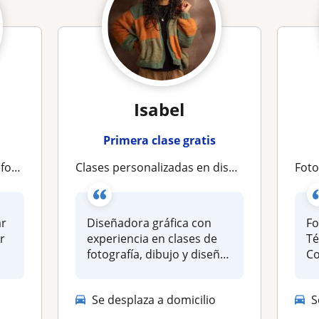
Isabel
Primera clase gratis
contrar
Clases personalizadas en disciplinas artísticas
Fotografía c
ar
Diseñadora gráfica con
Fo
r
experiencia en clases de
Té
fotografía, dibujo y diseño
Co
gráfico...
oj
Se desplaza a domicilio
S