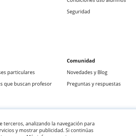
Condiciones uso alumnos
Seguridad
Comunidad
ses particulares
Novedades y Blog
s que buscan profesor
Preguntas y respuestas
ca
9,5/10
★★★★★
9,5/10
305915
opinion
de terceros, analizando la navegación para
vicios y mostrar publicidad. Si continúas