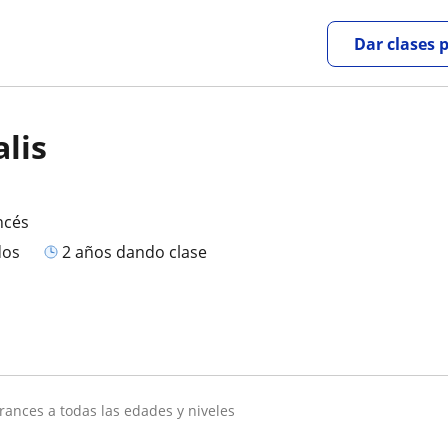
Dar clases 
lis
ncés
dos
2 años dando clase
frances a todas las edades y niveles