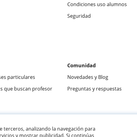
Condiciones uso alumnos
Seguridad
Comunidad
ses particulares
Novedades y Blog
s que buscan profesor
Preguntas y respuestas
ca
9,5/10
★★★★★
9,5/10
305915
opinion
de terceros, analizando la navegación para
vicios y mostrar publicidad. Si continúas