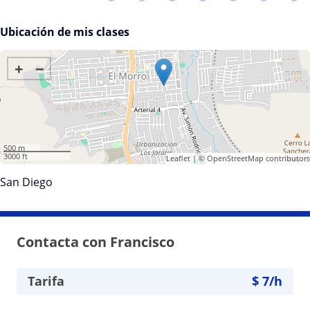
Ubicación de mis clases
+
−
500 m
3000 ft
Leaflet
| ©
OpenStreetMap
contributors
San Diego
Contacta con Francisco
Tarifa
$
7
/h