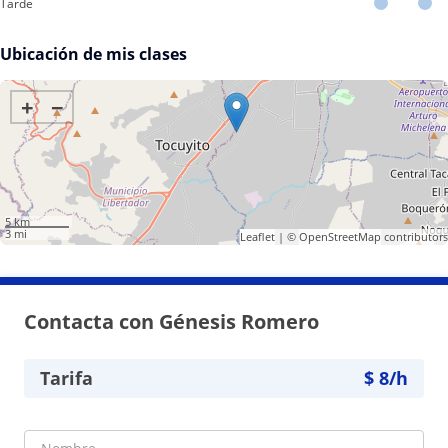
Tarde
Ubicación de mis clases
+
−
5 km
3 mi
Leaflet
| ©
OpenStreetMap
contributors
Contacta con Génesis Romero
Tarifa
$
8
/h