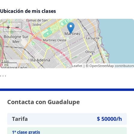
Ubicación de mis clases
+
−
3 km
1 mi
Leaflet
| ©
OpenStreetMap
contributors
·
·
·
Contacta con Guadalupe
Tarifa
$
50000
/h
1ª clase gratis