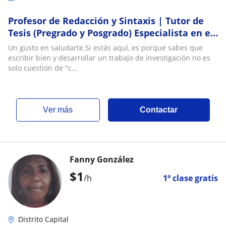
Profesor de Redacción y Sintaxis | Tutor de
Tesis (Pregrado y Posgrado) Especialista en el
área de Humanidades y Ciencias Sociales
Un gusto en saludarte.​Si estás aquí, es porque sabes que
escribir bien y desarrollar un trabajo de investigación no es
solo cuestión de "c...
ver más
Contactar
Fanny González
$
1
/h
1ª clase gratis
Distrito Capital