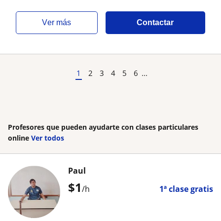
ver más
Contactar
1
2
3
4
5
6
...
Profesores que pueden ayudarte con clases particulares
online
Ver todos
Paul
$
1
/h
1ª clase gratis