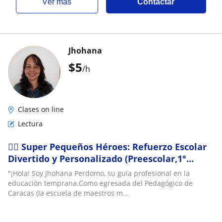
ver más
Contactar
Jhohana
$
5
/h
Clases on line
Lectura
🦸‍♂️ Super Pequeños Héroes: Refuerzo Escolar
Divertido y Personalizado (Preescolar,1°
Grado)
"¡Hola! Soy Jhohana Perdomo, su guía profesional en la
educación temprana.Como egresada del Pedagógico de
Caracas (la escuela de maestros m...