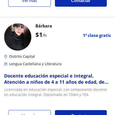
ver más
Contactar
Bárbara
$
1
/h
1ª clase gratis
Distrito Capital
Lengua Castellana y Literatura
Docente educación especial e integral.
Atención a niños de 4 a 11 años de edad, de
primaria, desde 1er grado a 5to grado
Licenciada en educación especial, con componente docente
en educación integral. Diplomado en TDAH y TEA