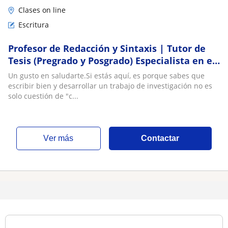
Clases on line
Escritura
Profesor de Redacción y Sintaxis | Tutor de
Tesis (Pregrado y Posgrado) Especialista en el
área de Humanidades y Ciencias Sociales
Un gusto en saludarte.​Si estás aquí, es porque sabes que
escribir bien y desarrollar un trabajo de investigación no es
solo cuestión de "c...
ver más
Contactar