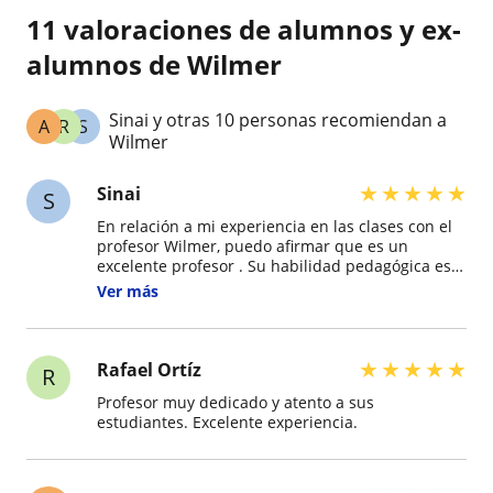
11 valoraciones de alumnos y ex-
alumnos de Wilmer
Sinai y otras 10 personas recomiendan a
A
R
S
Wilmer
★
★
★
★
★
Sinai
S
En relación a mi experiencia en las clases con el
profesor Wilmer, puedo afirmar que es un
excelente profesor . Su habilidad pedagógica es
notable, demuestra una gran paciencia y tiene
Ver más
una manera de explicar que facilita la
comprensión de los temas. Además, siempre está
dispuesto a resolver dudas y fomenta un
ambiente de aprendizaje positivo y motivador. Su
★
★
★
★
★
Rafael Ortíz
R
pasión por la enseñanza se refleja en cada clase,
Profesor muy dedicado y atento a sus
lo que hace que el aprendizaje sea no solo
estudiantes. Excelente experiencia.
efectivo, sino también muy agradable.