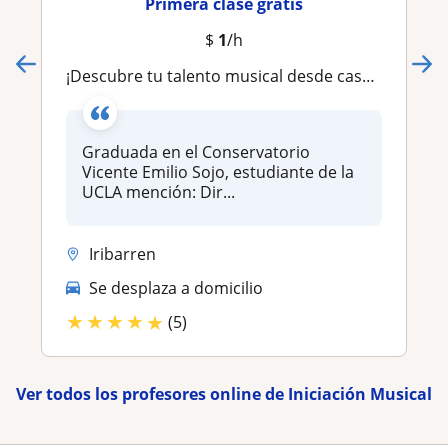
Primera clase gratis
$
1
/h
¡Descubre tu talento musical desde casa! Aprende a leer y ejecutar la música con nuestras clases online
Graduada en el Conservatorio
Vicente Emilio Sojo, estudiante de la
UCLA mención: Dir...
Iribarren
Se desplaza a domicilio
★
★
★
★
★
(5)
Ver todos los profesores online de Iniciación Musical