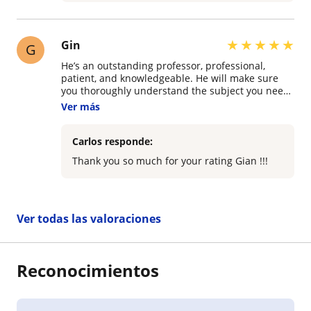
rítmicos. El progreso es arduo y lento, pero
sólido; y en gran parte me impulsó a componer
mi propia música, lo que ahora lleva todo mi
tiempo. Le estoy muy agradecido por toda la
★
★
★
★
★
Gin
G
formación que me dio para ponerme en el lugar
en el que hoy estoy musicalmente.
He’s an outstanding professor, professional,
patient, and knowledgeable. He will make sure
you thoroughly understand the subject you need
help with and more; he goes the extra step to
Ver más
ensure you succeed.
Carlos responde:
Thank you so much for your rating Gian !!!
Ver todas las valoraciones
Reconocimientos