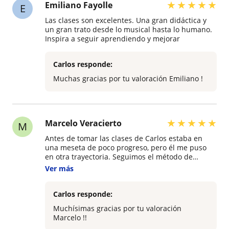
★
★
★
★
★
Emiliano Fayolle
E
Las clases son excelentes. Una gran didáctica y
un gran trato desde lo musical hasta lo humano.
Inspira a seguir aprendiendo y mejorar
Carlos responde:
Muchas gracias por tu valoración Emiliano !
★
★
★
★
★
Marcelo Veracierto
M
Antes de tomar las clases de Carlos estaba en
una meseta de poco progreso, pero él me puso
en otra trayectoria. Seguimos el método de
William Leavitt para la guitarra eléctrica, que esta
Ver más
muy bien estructurado, avanzando a través de
estudios de complejidad creciente (similar a
métodos tradicionales para la guitarra clásica).
Carlos responde:
Los conocimientos de Carlos son sorprendentes.
Muchísimas gracias por tu valoración
Dado que el énfasis del método es sight-reading,
Marcelo !!
Carlos lo complementaba con armonía y estudios