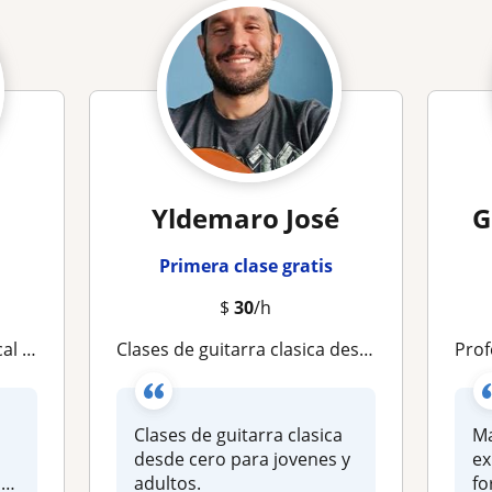
Yldemaro José
G
Primera clase gratis
$
30
/h
ases online
Clases de guitarra clasica desde cero para jovenes y adultos
Profe
Clases de guitarra clasica
Ma
desde cero para jovenes y
ex
de
adultos.
fo