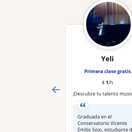
Yeli
Primera clase gratis
$
1
/h
¡Descubre tu talento musical desde casa! Aprende a leer y ejecutar la música con nuestras cl
Graduada en el
Conservatorio Vicente
Emilio Sojo, estudiante 