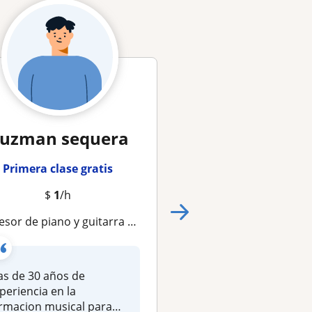
uzman sequera
Jairo Ignac
Primera clase gratis
Primera clase gra
$
1
/h
Licenciado en la Educación Artística y Maestrante Educación universitaria tecnología educativa 
sor de piano y guitarra para niños y adultos
Licenciado en la Edu
Artística y Maestrant
s de 30 años de
Educación universita
periencia en la
tecnología...
rmacion musical para