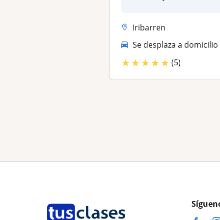
la UCLA mención: Dir...
Iribarren
Se desplaza a domicilio
★
★
★
★
★
(5)
Síguen