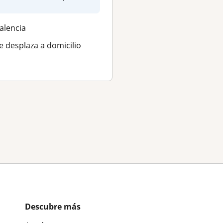
ños y adultos..
Se desplaza a domici
alencia
e desplaza a domicilio
Descubre más