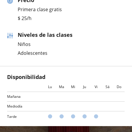
Precio
Primera clase gratis
$
25
/h
Niveles de las clases
Niños
Adolescentes
Disponibilidad
Lu
Ma
Mi
Ju
Vi
Sá
Do
Mañana
Mediodía
Tarde