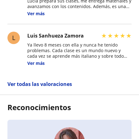
Lucia prepara sus clases, me entrega materiales y
avanzamos con los contenidos. Además, es una
persona muy preparada, en particular cuando es
Ver más
necesario profundizar en aspectos lingüísticos
más complejos. En suma, es una profesora muy
preparada y dedicada.
★
★
★
★
★
Luis Sanhueza Zamora
L
Ya llevo 8 meses con ella y nunca he tenido
problemas. Cada clase es un mundo nuevo y
cada vez se aprende más italiano y sobre todo
sobre sus costumbres y actualidad del país. Ella
Ver más
como profesora y profesional la valoro mucho y
por eso sigo con ella. Por otro lado es una
persona con larga trayectoria en diferentes
Ver todas las valoraciones
ámbitos. Tuve la suerte de encontrarla.
Reconocimientos