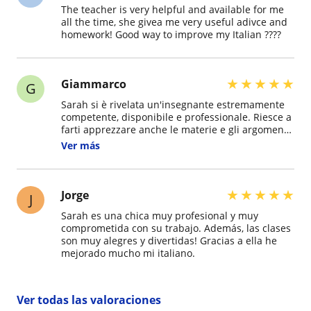
The teacher is very helpful and available for me
all the time, she givea me very useful adivce and
homework! Good way to improve my Italian ????
★
★
★
★
★
Giammarco
G
Sarah si è rivelata un'insegnante estremamente
competente, disponibile e professionale. Riesce a
farti apprezzare anche le materie e gli argomenti
più ostici, rendendoli più chiari e semplici.
Ver más
Consigliatissima, progressi garantiti!
★
★
★
★
★
Jorge
J
Sarah es una chica muy profesional y muy
comprometida con su trabajo. Además, las clases
son muy alegres y divertidas! Gracias a ella he
mejorado mucho mi italiano.
Ver todas las valoraciones