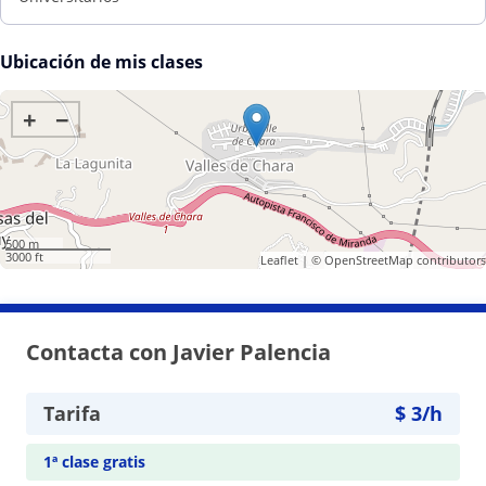
Ubicación de mis clases
+
−
500 m
3000 ft
Leaflet
| ©
OpenStreetMap
contributors
Contacta con Javier Palencia
Tarifa
$
3
/h
1ª clase gratis