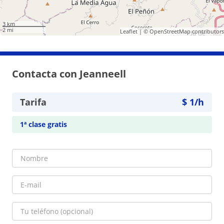
3 km
2 mi
Leaflet
| ©
OpenStreetMap
contributors
Contacta con Jeanneell
Tarifa
$
1
/h
1ª clase gratis