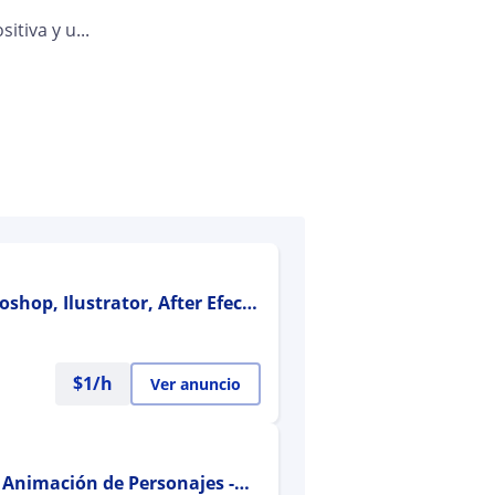
tiva y u...
shop, Ilustrator, After Efect,
$
1
/h
Ver anuncio
 - Animación de Personajes -