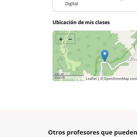
Digital
Ubicación de mis clases
+
−
500 m
3000 ft
Leaflet
| ©
OpenStreetMap
cont
Otros profesores que pueden