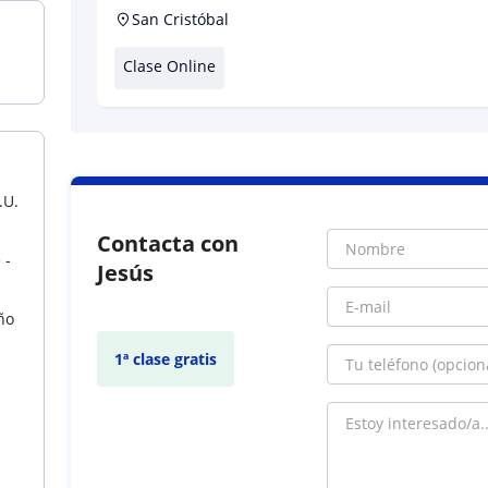
Edición de Sonido )
San Cristóbal
Clase Online
.U.
Contacta con
 -
Jesús
ño
1ª clase gratis
a